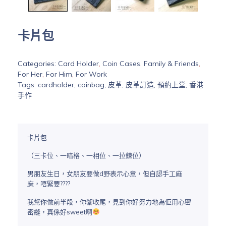
卡片包
Categories:
Card Holder
,
Coin Cases
,
Family & Friends
,
For Her
,
For Him
,
For Work
Tags:
cardholder
,
coinbag
,
皮革
,
皮革訂造
,
預約上堂
,
香港
手作
卡片包
（三卡位、一暗格、一相位、一拉鍊位）
男朋友生日，女朋友要做d野表示心意，但自認手工麻
麻，唔緊要????
我幫你做前半段，你黎收尾，見到你好努力地為佢用心密
密縫，真係好sweet啊