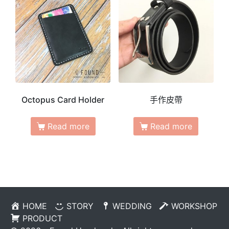
Octopus Card Holder
手作皮帶
Read more
Read more
HOME
STORY
WEDDING
WORKSHOP
PRODUCT