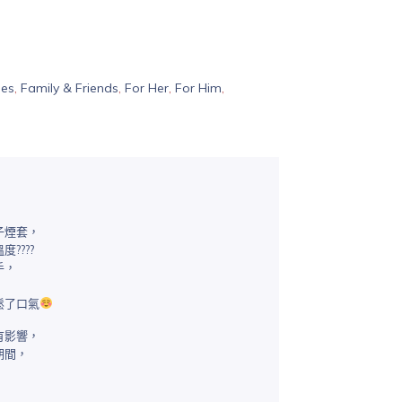
ies
,
Family & Friends
,
For Her
,
For Him
,
子煙套，
????
手，
，
鬆了口氣
有影響，
期間，