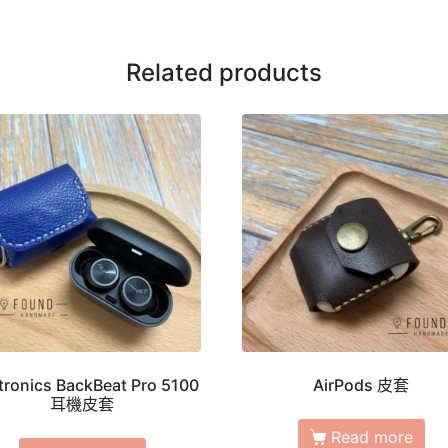
Related products
tronics BackBeat Pro 5100
AirPods 皮套
耳機皮套
Read more