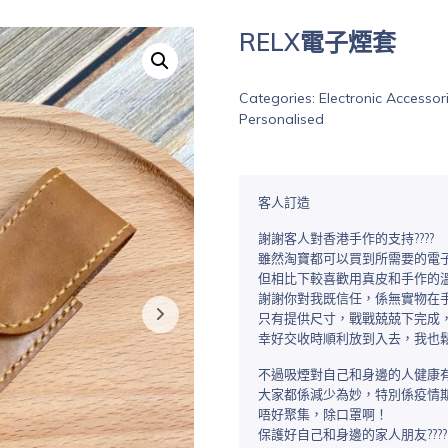
RELX電子煙套
Categories:
Electronic Accessor
Personalised
客人訂造
謝謝客人對香港手作的支持????
雖然淘寶都可以買到所需要的電
但相比下較喜歡用真皮和手作的溫度
謝謝你對我既信任，係無實物在
只有提供尺寸，戰戰兢兢下完成
幸好交收時順利放到入去，我也
不過吸煙對自己和身邊的人健康
大家都係減少為妙，特別係疫情
唔好聚集，除口罩啊！
保護好自己和身邊的家人朋友????