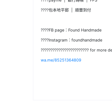
????payme | 銀行轉帳 | FPS
????包本地平郵 | 順豐到付
????FB page：Found Handmade
????Instagram：foundhandmade
???????????????????????? for more de
wa.me/85251364809