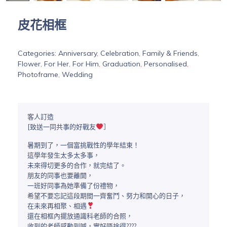
皮花相框
Categories:
Anniversary
,
Celebration
,
Family & Friends
,
Flower
,
For Her
,
For Him
,
Graduation
,
Personalised
,
Photoframe
,
Wedding
客人訂造
[致送一同共事的好戰友
］
暑期到了，一個富挑戰性的學年結束！
這學年發生太多太多事，
未來得切更多的合作，就完結了。
朋友的同事也要離開，
一班好同事為她準備了份禮物，
希望不要忘記這段期間一齊奮鬥、努力和開心的日子，
在未來再相聚、相遇
還在相框內擺放通識科老師的合照，
收到的老師感動到喊，實好唔捨得????